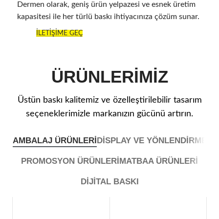
Dermen olarak, geniş ürün yelpazesi ve esnek üretim
kapasitesi ile her türlü baskı ihtiyacınıza çözüm sunar.
İLETİŞİME GEÇ
ÜRÜNLERİMİZ
Üstün baskı kalitemiz ve özelleştirilebilir tasarım
seçeneklerimizle markanızın gücünü artırın.
AMBALAJ ÜRÜNLERİ
DİSPLAY VE YÖNLENDİRME
PROMOSYON ÜRÜNLERİ
MATBAA ÜRÜNLERİ
DİJİTAL BASKI