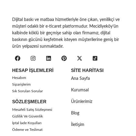
Dijital baskı ve matbaa hizmetleriyle öne çıkan, yenilikçi ve
müşteri odaklı bir e-ticaret platformudur. Mecidiyeköy’ün
kalbinde köklü bir geçmişe sahip olan firmamız, dijital
baskının gücünü keşfetmek isteyen müşterilerine geniş bir
ürün yelpazesi sunmaktadır.
HESAP İŞLEMLERI
SITE HARITASI
Hesabım
Ana Sayfa
Siparişlerim
Kurumsal
Sık Sorulan Sorular
SÖZLEŞMELER
Ürünlerimiz
Mesafeli Satış Sözleşmesi
Blog
Gizlilik Ve Güvenlik
İptal İade Koşulları
İletişim
Ödeme ve Teslimat