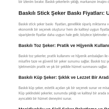
bir izlenim bırakır. Baskılı şekerlerin şıklığı, markanızın imajı
Baskılı Stick Şeker Baskı Fiyatlar
Baskılı stick şeker baskı fiyatları, genellikle sipariş miktarın
ekonomik bir seçenek oluşturur hem de kaliteyi uygun fiyatlarla 
siparişlerde fiyatlar daha uygun hale gelir, böylece işletmele
Baskılı Toz Şeker: Pratik ve Hijyenik Kullan
Baskılı toz şekerler, pratik kullanımı ve hijyenik ambalajları il
misafire taze ve güvenli bir şeker sunumu sağlar. Baskılı toz ş
işletmenizin pratik ve şık bir şekilde hizmet sunmasını sağlar.
Baskılı Küp Şeker: Şıklık ve Lezzet Bir Arad
Baskılı küp şeker, estetik açıdan şık bir seçenek sunar ve misaf
Küp şeklindeki şekerler, sunumda şıklığı ve kaliteyi bir arada su
ayrıcalıklı bir hizmet deneyimi sunar.