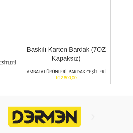
SEÇENEKLER
Baskılı Karton Bardak (7OZ
Amer
Kapaksız)
EŞİTLERİ
AMBALAJ ÜRÜNLERİ
,
BARDAK ÇEŞİTLERİ
AMBALA
₺