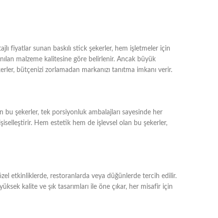
jlı fiyatlar sunan baskılı stick şekerler, hem işletmeler için
llanılan malzeme kalitesine göre belirlenir. Ancak büyük
kerler, bütçenizi zorlamadan markanızı tanıtma imkanı verir.
ilen bu şekerler, tek porsiyonluk ambalajları sayesinde her
şiselleştirir. Hem estetik hem de işlevsel olan bu şekerler,
özel etkinliklerde, restoranlarda veya düğünlerde tercih edilir.
üksek kalite ve şık tasarımları ile öne çıkar, her misafir için