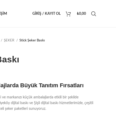
IŞIM
GIRIŞ / KAYIT OL
₺
0,00
ŞEKER
Stick Şeker Baskı
Baskı
jlarda Büyük Tanıtım Fırsatları
i ve markanızı küçük ambalajlarda etkili bir şekilde
eköy dijital baskı ve Şişli dijital baskı hizmetlerimizle, çeşitli
eli şeker paketleri sunuyoruz.