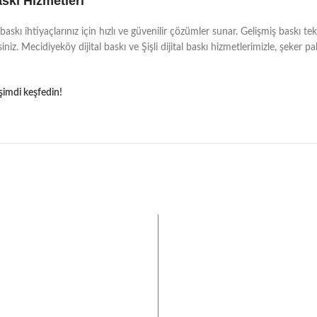
skı Hizmetleri
kı ihtiyaçlarınız için hızlı ve güvenilir çözümler sunar. Gelişmiş baskı tekn
siniz. Mecidiyeköy dijital baskı ve Şişli dijital baskı hizmetlerimizle, şeker p
imdi keşfedin!