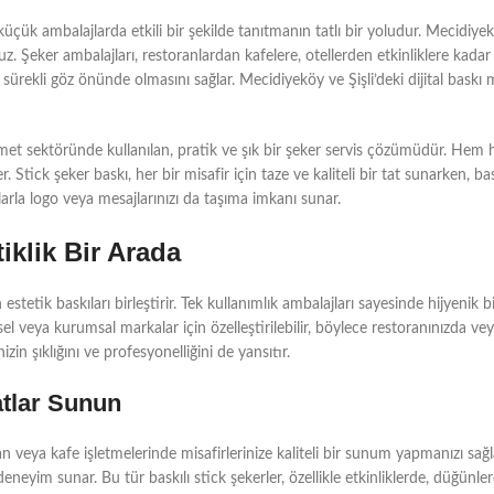
ük ambalajlarda etkili bir şekilde tanıtmanın tatlı bir yoludur. Mecidiyeköy d
z. Şeker ambalajları, restoranlardan kafelere, otellerden etkinliklere kadar
sürekli göz önünde olmasını sağlar. Mecidiyeköy ve Şişli’deki dijital baskı 
i hizmet sektöründe kullanılan, pratik ve şık bir şeker servis çözümüdür. H
ker. Stick şeker baskı, her bir misafir için taze ve kaliteli bir tat sunarken, b
mlarla logo veya mesajlarınızı da taşıma imkanı sunar.
tiklik Bir Arada
an estetik baskıları birleştirir. Tek kullanımlık ambalajları sayesinde hijyeni
el veya kurumsal markalar için özelleştirilebilir, böylece restoranınızda veya
in şıklığını ve profesyonelliğini de yansıtır.
atlar Sunun
oran veya kafe işletmelerinde misafirlerinize kaliteli bir sunum yapmanızı sağ
deneyim sunar. Bu tür baskılı stick şekerler, özellikle etkinliklerde, düğünle