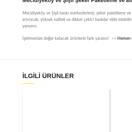
Mecidiyeköy ve Şişli Şeker Paketleme ve Ba
Mecidiyeköy ve Şişli baskı merkezlerimiz, şeker paketleme ve bas
artıracak, yüksek kaliteli ve dikkat çekici baskılar elde edebilir
yansıtın.
İşletmenize değer katacak ürünlerle fark yaratın! >>
Hemen ş
İLGILI ÜRÜNLER