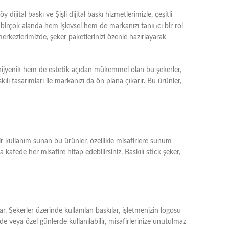
ijital baskı ve Şişli dijital baskı hizmetlerimizle, çeşitli
 birçok alanda hem işlevsel hem de markanızı tanıtıcı bir rol
merkezlerimizde, şeker paketlerinizi özenle hazırlayarak
em hijyenik hem de estetik açıdan mükemmel olan bu şekerler,
askılı tasarımları ile markanızı da ön plana çıkarır. Bu ürünler,
k bir kullanım sunan bu ürünler, özellikle misafirlere sunum
 kafede her misafire hitap edebilirsiniz. Baskılı stick şeker,
lar. Şekerler üzerinde kullanılan baskılar, işletmenizin logosu
rde veya özel günlerde kullanılabilir, misafirlerinize unutulmaz