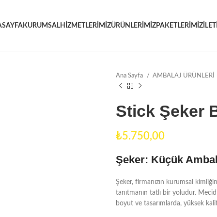
ASAYFA
KURUMSAL
HIZMETLERIMIZ
ÜRÜNLERIMIZ
PAKETLERIMIZ
İLET
Ana Sayfa
AMBALAJ ÜRÜNLERİ
Stick Şeker 
₺
Şeker: Küçük Ambala
Şeker, firmanızın kurumsal kimliğin
tanıtmanın tatlı bir yoludur. Mecidiy
boyut ve tasarımlarda, yüksek kalit