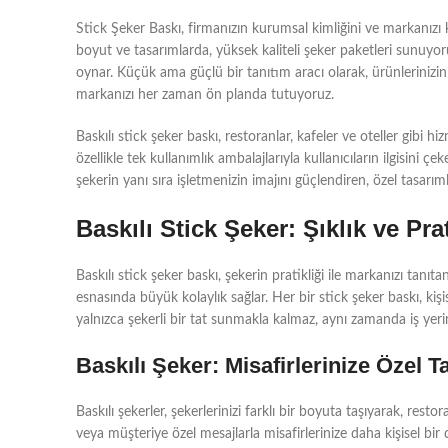
Stick Şeker Baskı, firmanızın kurumsal kimliğini ve markanızı küç
boyut ve tasarımlarda, yüksek kaliteli şeker paketleri sunuyoru
oynar. Küçük ama güçlü bir tanıtım aracı olarak, ürünlerinizin 
markanızı her zaman ön planda tutuyoruz.
Baskılı stick şeker baskı, restoranlar, kafeler ve oteller gib
özellikle tek kullanımlık ambalajlarıyla kullanıcıların ilgisini çe
şekerin yanı sıra işletmenizin imajını güçlendiren, özel tasarı
Baskılı Stick Şeker: Şıklık ve Pra
Baskılı stick şeker baskı, şekerin pratikliği ile markanızı tanıt
esnasında büyük kolaylık sağlar. Her bir stick şeker baskı, kişis
yalnızca şekerli bir tat sunmakla kalmaz, aynı zamanda iş yeriniz
Baskılı Şeker: Misafirlerinize Özel T
Baskılı şekerler, şekerlerinizi farklı bir boyuta taşıyarak, rest
veya müşteriye özel mesajlarla misafirlerinize daha kişisel bir 