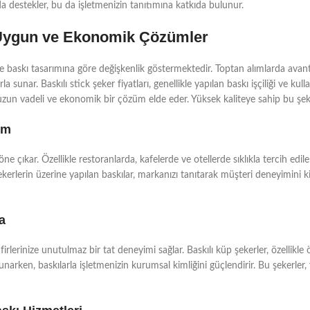
nı da destekler, bu da işletmenizin tanıtımına katkıda bulunur.
ı: Uygun ve Ekonomik Çözümler
a ve baskı tasarımına göre değişkenlik göstermektedir. Toptan alımlarda avanta
sunar. Baskılı stick şeker fiyatları, genellikle yapılan baskı işçiliği ve ku
r uzun vadeli ve ekonomik bir çözüm elde eder. Yüksek kaliteye sahip bu şe
ım
e öne çıkar. Özellikle restoranlarda, kafelerde ve otellerde sıklıkla tercih ed
ekerlerin üzerine yapılan baskılar, markanızı tanıtarak müşteri deneyimini ki
a
irlerinize unutulmaz bir tat deneyimi sağlar. Baskılı küp şekerler, özellikle 
narken, baskılarla işletmenizin kurumsal kimliğini güçlendirir. Bu şekerler, y