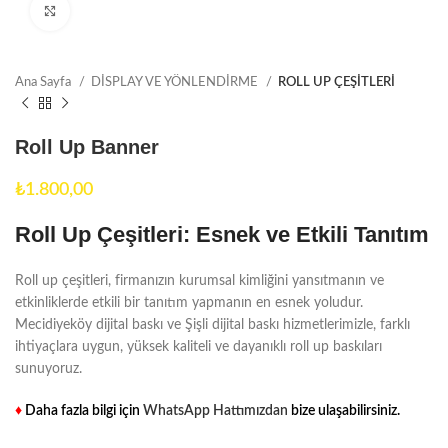
Click to enlarge
Ana Sayfa
DİSPLAY VE YÖNLENDİRME
ROLL UP ÇEŞİTLERİ
Roll Up Banner
₺
Roll Up Çeşitleri: Esnek ve Etkili Tanıtım
Roll up çeşitleri, firmanızın kurumsal kimliğini yansıtmanın ve
etkinliklerde etkili bir tanıtım yapmanın en esnek yoludur.
Mecidiyeköy dijital baskı ve Şişli dijital baskı hizmetlerimizle, farklı
ihtiyaçlara uygun, yüksek kaliteli ve dayanıklı roll up baskıları
sunuyoruz.
♦
Daha fazla bilgi için
WhatsApp Hattımızdan
bize ulaşabilirsiniz.