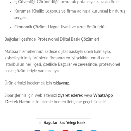
İş Güvenliği
: Görünürlüğü artırarak potansiyel kazaları önler.
Kurumsal Kimlik
: Logonuz ve firma adınızla kurumsal bir duruş
sergiler.
Ekonomik Çözüm
: Uygun fiyatlı ve uzun ömürlüdür.
Bağcılar İlçesi’nde Profesyonel Dijital Baskı Çözümleri
Matbaa hizmetlerimiz, sadece dijital baskıyla sınırlı kalmayıp,
kişiselleştirilmiş ürünlerle firmanızı en iyi şekilde temsil eder.
İstanbul’un her ilçesi, özellikle
Bağcılar
ve çevresinde
, profesyonel
baskı çözümleriyle yanınızdayız.
Ürünlerimizi incelemek için
tıklayınız.
Siparişleriniz için web sitemizi
ziyaret ederek
veya
WhatsApp
Destek
Hattımız ile bizimle hemen iletişime geçebilirsiniz!
Bağcılar İkaz Yeleği Baskı