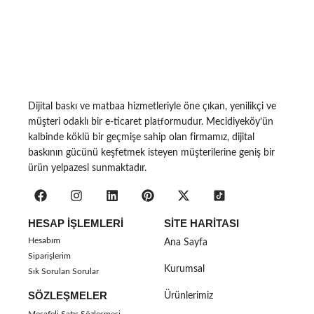
Dijital baskı ve matbaa hizmetleriyle öne çıkan, yenilikçi ve
müşteri odaklı bir e-ticaret platformudur. Mecidiyeköy’ün
kalbinde köklü bir geçmişe sahip olan firmamız, dijital
baskının gücünü keşfetmek isteyen müşterilerine geniş bir
ürün yelpazesi sunmaktadır.
HESAP İŞLEMLERI
SITE HARITASI
Hesabım
Ana Sayfa
Siparişlerim
Kurumsal
Sık Sorulan Sorular
SÖZLEŞMELER
Ürünlerimiz
Mesafeli Satış Sözleşmesi